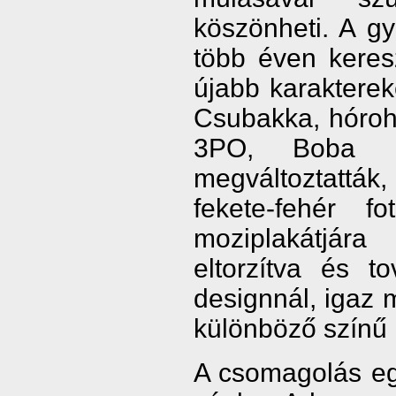
köszönheti. A gy
több éven keres
újabb karakterek
Csubakka, hóroh
3PO, Boba F
megváltoztatták,
fekete-fehér f
moziplakátjára
eltorzítva és t
designnál, igaz 
különböző színű 
A csomagolás egy