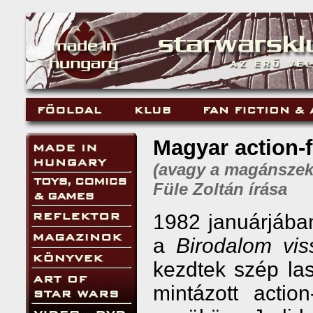
Magyar action-
(avagy a magánszek
Füle Zoltán írása
1982 januárjába
a
Birodalom vis
kezdtek szép las
mintázott actio