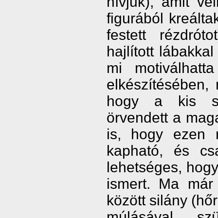
hívjuk), amit vé
figurából kreálta
festett rézdró
hajlított lábakka
mi motiválhatt
elkészítésében,
hogy a kis sz
örvendett a maga
is, hogy ezen 
kapható, és csa
lehetséges, hogy
ismert. Ma már 
között silány (h
múlásával szü