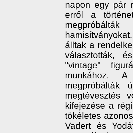
napon egy pár r
erről a történ
megpróbált
hamisítványoka
álltak a rendelk
választották, 
"vintage" figu
munkához. A 
megpróbálták 
megtévesztés vo
kifejezése a rég
tökéletes azonos
Vadert és Yodá