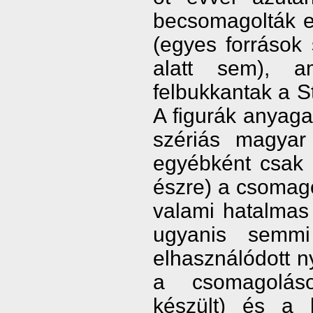
becsomagolták 
(egyes források 
alatt sem), a
felbukkantak a S
A figurák anyaga
szériás magyar 
egyébként csak 
észre) a csomago
valami hatalmas
ugyanis semm
elhasználódott n
a csomagoláso
készült) és a 