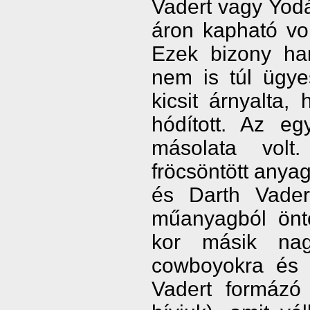
Vadert vagy Yodá
áron kapható vol
Ezek bizony ham
nem is túl ügy
kicsit árnyalta,
hódított. Az eg
másolata volt
fröcsöntött anya
és Darth Vader
műanyagból öntö
kor másik nag
cowboyokra és 
Vadert formázó