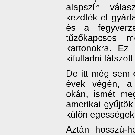
alapszín válas
kezdték el gyárt
és a fegyverz
tűzőkapcsos m
kartonokra. Ez
kifulladni látszott.
De itt még sem é
évek végén, a f
okán, ismét meg
amerikai gyűjtök 
különlegességek
Aztán hosszú-h