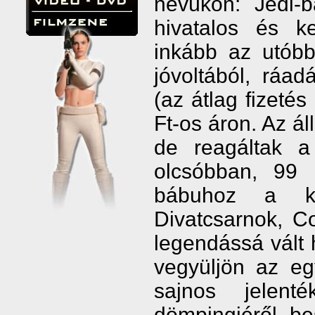
nevükön: Jedi-
hivatalos és k
inkább az utóbb
jóvoltából, ráa
(az átlag fizetés
Ft-os áron. Az ál
de reagáltak a
olcsóbban, 99 
bábuhoz a kor
Divatcsarnok, C
legendássá vált 
vegyüljön az eg
sajnos jelent
dömpingjéről b