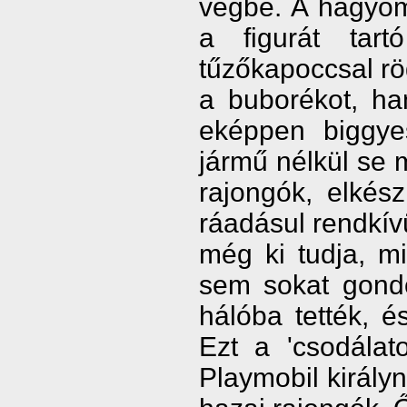
végbe. A hagyom
a figurát tar
tűzőkapoccsal rö
a buborékot, ha
eképpen biggye
jármű nélkül se
rajongók, elkés
ráadásul rendkívü
még ki tudja, m
sem sokat gond
hálóba tették, é
Ezt a 'csodálat
Playmobil király