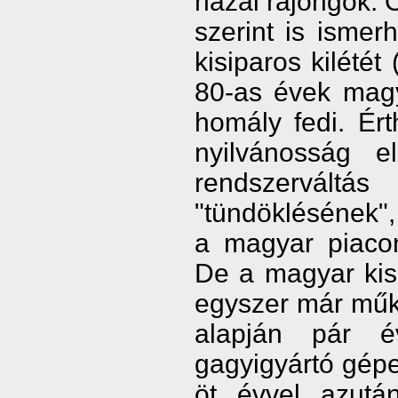
hazai rajongók. Ő
szerint is ismer
kisiparos kilétét
80-as évek magy
homály fedi. Ér
nyilvánosság e
rendszerváltá
"tündöklésének"
a magyar piaco
De a magyar kisi
egyszer már műk
alapján pár é
gagyigyártó gépez
öt évvel azutá