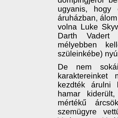
ugyanis, hogy 
áruházban, álom 
volna Luke Skyw
Darth Vadert 
mélyebben kel
szüleinkébe) nyú
De nem sokái
karaktereinket
kezdték árulni
hamar kiderült
mértékű árcsö
szemügyre vett